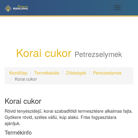
Toggle
navigation
Korai cukor
Petrezselymek
Kezdőlap
Termékskála
Zöldségek
Petrezselymek
Korai cukor
Korai cukor
Rövid tenyészidejű, korai szabadföldi termesztésre alkalmas fajta.
Gyökere rövid, széles vállú, kúp alakú. Friss fogyasztásra
ajánljuk.
Termékinfo