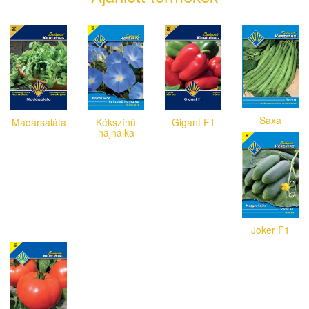
Saxa
Madársaláta
Kékszínű
Gigant F1
hajnalka
Joker F1