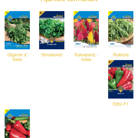
Gigante d’
Simalevelű
Kakastaréj -
Rukkola
Italia
tollas
Elitto F1