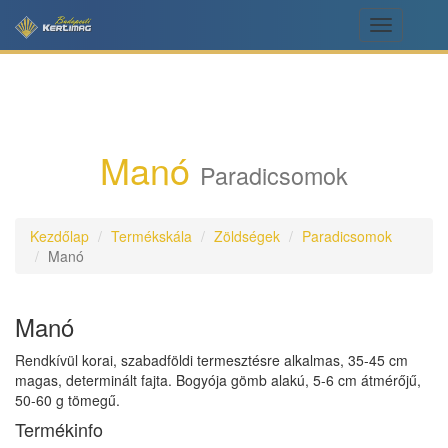
Toggle
navigation
Manó
Paradicsomok
Kezdőlap
Termékskála
Zöldségek
Paradicsomok
Manó
Manó
Rendkívül korai, szabadföldi termesztésre alkalmas, 35-45 cm
magas, determinált fajta. Bogyója gömb alakú, 5-6 cm átmérőjű,
50-60 g tömegű.
Termékinfo