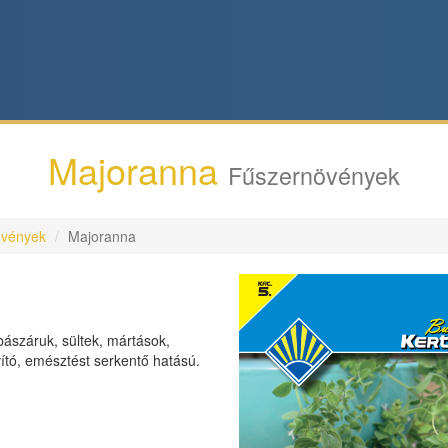
Majoranna
Fűszernövények
övények
Majoranna
lbászáruk, sültek, mártások,
vító, emésztést serkentő hatású.