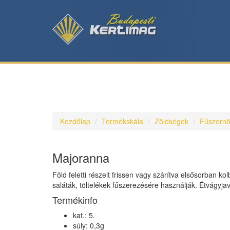
Kezdőlap
Termékskála
Zöldségek
Fűszern
Majoranna
Föld feletti részeit frissen vagy szárítva elsősorban ko
saláták, töltelékek fűszerezésére használják. Étvágyja
Termékinfo
kat.: 5.
súly: 0,3g