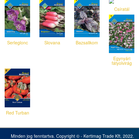
Csíratál
Serleglonc
Slovana
Bazsalikom
Egynyári
fátyolvirág
Red Turban
Minden jog fenntartva. Copyright © - Kertimag Trade Kft, 2022.