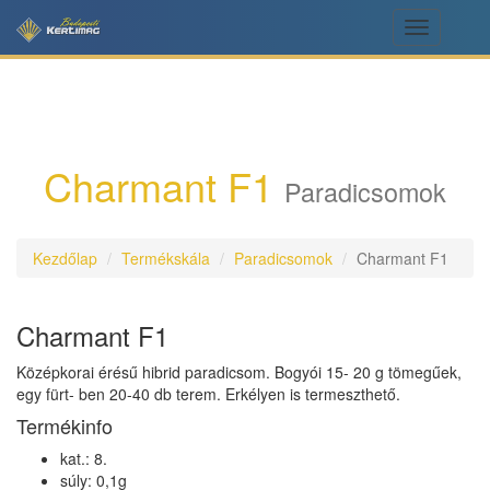
Toggle
navigation
Charmant F1
Paradicsomok
Kezdőlap
Termékskála
Paradicsomok
Charmant F1
Charmant F1
Középkorai érésű hibrid paradicsom. Bogyói 15- 20 g tömegűek,
egy fürt- ben 20-40 db terem. Erkélyen is termeszthető.
Termékinfo
kat.: 8.
súly: 0,1g