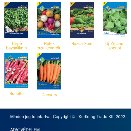
Törpe
Retek
Bazsalikom
Új-Zélandi
bazsalikom
színkeverék
spenót
Borlotto
Danvers
Minden jog fenntartva. Copyright © - Kertimag Trade Kft, 2022.
ADATVÉDELEM