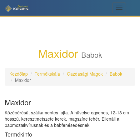
Toggle
navigation
Maxidor
Babok
Kezdőlap
Termékskála
Gazdasági Magok
Babok
Maxidor
Maxidor
Középérésű, szálkamentes fajta. A hüvelye egyenes, 12-13 cm
hosszú, keresztmetszete kerek, magszíne fehér. Ellenáll a
babmozaikvírusnak és a babfenésedésnek.
Termékinfo